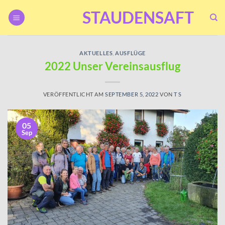
Zum
STAUDENSAFT
Inhalt
springen
AKTUELLES
,
AUSFLÜGE
2022 Unser Vereinsausflug
VERÖFFENTLICHT AM
SEPTEMBER 5, 2022
VON
T S
05
Sep