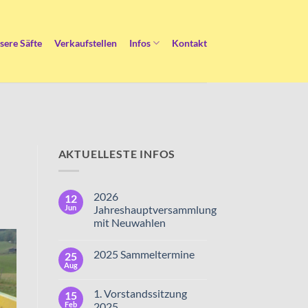
sere Säfte
Verkaufstellen
Infos
Kontakt
AKTUELLESTE INFOS
2026
12
Jun
Jahreshauptversammlung
mit Neuwahlen
2025 Sammeltermine
25
Aug
1. Vorstandssitzung
15
Feb
2025