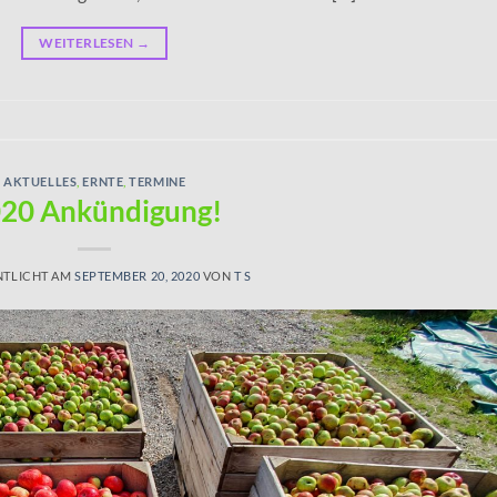
WEITERLESEN
→
AKTUELLES
,
ERNTE
,
TERMINE
20 Ankündigung!
NTLICHT AM
SEPTEMBER 20, 2020
VON
T S