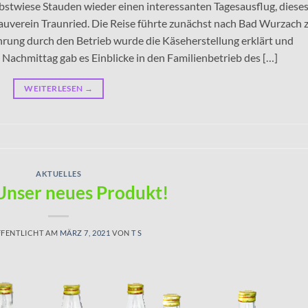
stwiese Stauden wieder einen interessanten Tagesausflug, diese
verein Traunried. Die Reise führte zunächst nach Bad Wurzach 
hrung durch den Betrieb wurde die Käseherstellung erklärt und
achmittag gab es Einblicke in den Familienbetrieb des […]
WEITERLESEN
→
AKTUELLES
Unser neues Produkt!
FENTLICHT AM
MÄRZ 7, 2021
VON
T S