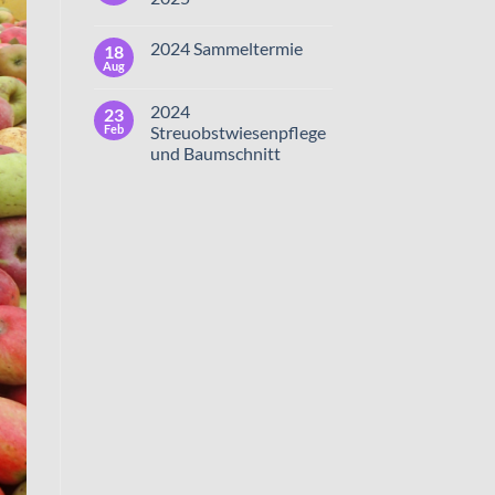
2024 Sammeltermie
18
Aug
2024
23
Feb
Streuobstwiesenpflege
und Baumschnitt