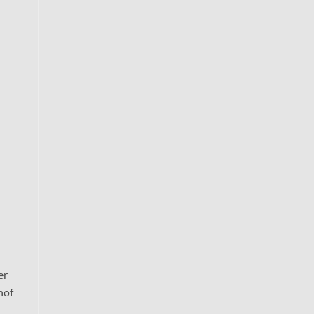
er
hof