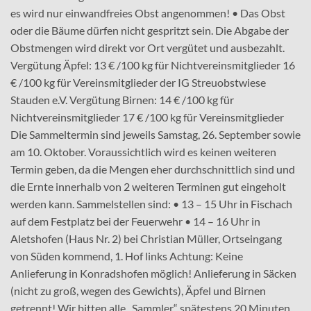
es wird nur einwandfreies Obst angenommen! • Das Obst
oder die Bäume dürfen nicht gespritzt sein. Die Abgabe der
Obstmengen wird direkt vor Ort vergütet und ausbezahlt.
Vergütung Äpfel: 13 € /100 kg für Nichtvereinsmitglieder 16
€ /100 kg für Vereinsmitglieder der IG Streuobstwiese
Stauden e.V. Vergütung Birnen: 14 € /100 kg für
Nichtvereinsmitglieder 17 € /100 kg für Vereinsmitglieder
Die Sammeltermin sind jeweils Samstag, 26. September sowie
am 10. Oktober. Voraussichtlich wird es keinen weiteren
Termin geben, da die Mengen eher durchschnittlich sind und
die Ernte innerhalb von 2 weiteren Terminen gut eingeholt
werden kann. Sammelstellen sind: • 13 – 15 Uhr in Fischach
auf dem Festplatz bei der Feuerwehr • 14 – 16 Uhr in
Aletshofen (Haus Nr. 2) bei Christian Müller, Ortseingang
von Süden kommend, 1. Hof links Achtung: Keine
Anlieferung in Konradshofen möglich! Anlieferung in Säcken
(nicht zu groß, wegen des Gewichts), Äpfel und Birnen
getrennt! Wir bitten alle „Sammler“ spätestens 20 Minuten