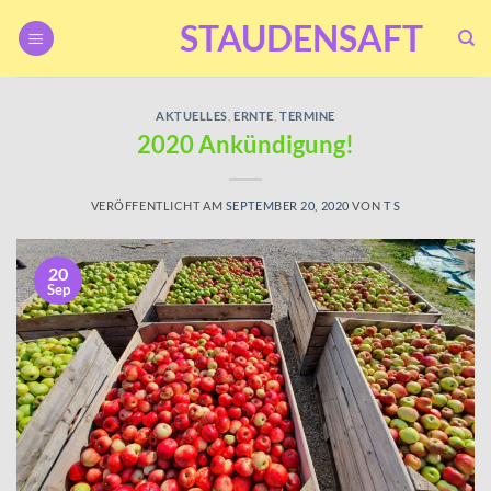
Zum
STAUDENSAFT
Inhalt
springen
AKTUELLES
,
ERNTE
,
TERMINE
2020 Ankündigung!
VERÖFFENTLICHT AM
SEPTEMBER 20, 2020
VON
T S
20
Sep